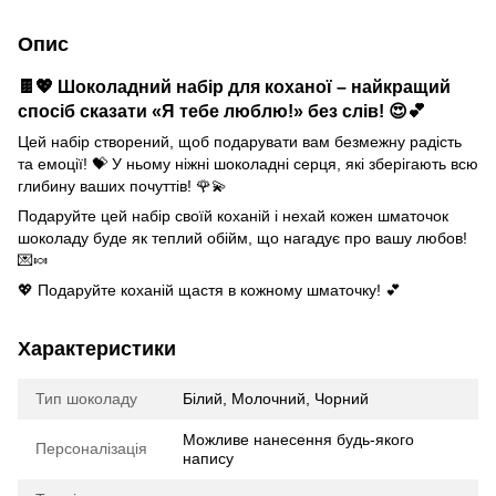
Опис
🍫💖 Шоколадний набір для коханої – найкращий
спосіб сказати «Я тебе люблю!» без слів! 😍💕
Цей набір створений, щоб подарувати вам безмежну радість
та емоції! 💝 У ньому ніжні шоколадні серця, які зберігають всю
глибину ваших почуттів! 🌹💫
Подаруйте цей набір своїй коханій і нехай кожен шматочок
шоколаду буде як теплий обійм, що нагадує про вашу любов!
💌🍬
💖 Подаруйте коханій щастя в кожному шматочку! 💕
Характеристики
Тип шоколаду
Білий, Молочний, Чорний
Можливе нанесення будь-якого
Персоналізація
напису