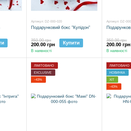
Артикул: DZ-000-020
Артикул: DZ-000
З
Подарунковий бокс "Купідон"
Подарунков
350.00 грн
350.00 грн
ти
Купити
200.00 грн
200.00 грн
В наявності
В наявності
ЛІМІТОВАНО
ЛІМІТОВАНО
EXCLUSIVE
НОВИНКА
−43%
ХІТ
−43%