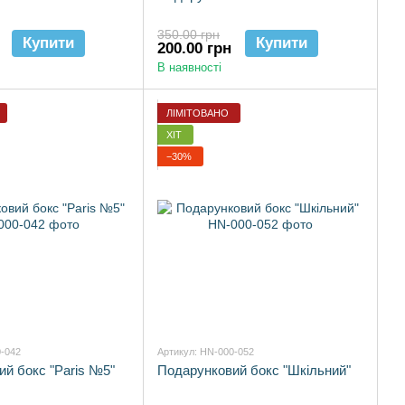
350.00 грн
Купити
Купити
200.00 грн
В наявності
ЛІМІТОВАНО
ХІТ
−30%
0-042
Артикул: HN-000-052
й бокс "Paris №5"
Подарунковий бокс "Шкільний"