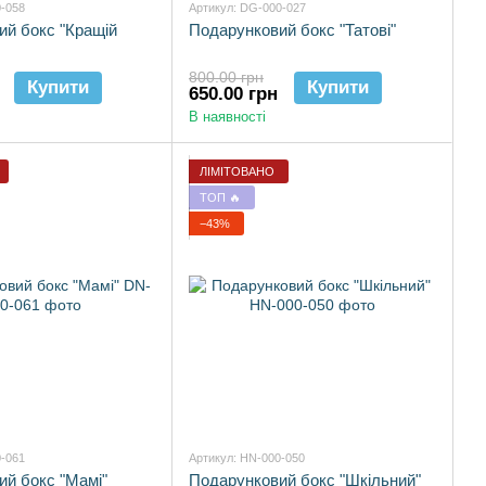
0-058
Артикул: DG-000-027
ий бокс "Кращій
Подарунковий бокс "Татові"
800.00 грн
Купити
Купити
650.00 грн
В наявності
ЛІМІТОВАНО
ТОП 🔥
−43%
0-061
Артикул: HN-000-050
й бокс "Мамі"
Подарунковий бокс "Шкільний"