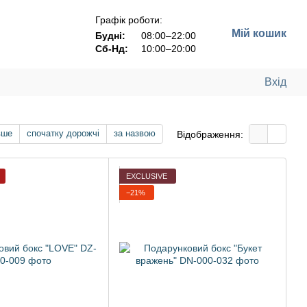
Графік роботи:
Мій кошик
Будні:
08:00–22:00
Сб-Нд:
10:00–20:00
Вхід
вше
спочатку дорожчі
за назвою
Відображення:
EXCLUSIVE
−21%