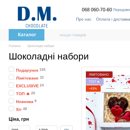
Перейти до основного контенту
068 060-70-60
Передзво
Про нас
Оплата і доставк
Відгуки про магазин
🔥
T
Політика конфіденційност
Каталог
Головна
Шоколадні набори
Шоколадні набори
105
Подарунок
ЛІМІТОВАНО
32
Лімітовано
ТОП 🔥
24
EXCLUSIVE
−43%
26
ТОП 🔥
9
Новинка
48
Хіт
Ціна, грн
Від Ціна, грн
До Ціна, грн