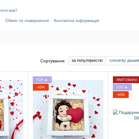
нити вам?
а
Обмін та повернення
Контактна інформація
elegram-канал
Договір публічної оферти
і
за популярністю
спочатку деше
Сортування:
ТОП 🔥
ЛІМІТОВАНО
−43%
ТОП 🔥
−43%