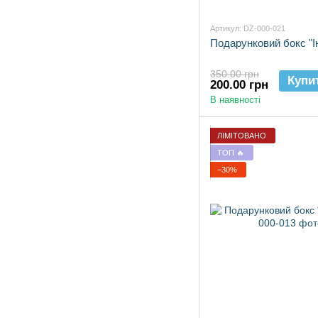
Артикул: DZ-000-021
Подарунковий бокс "І
350.00 грн
Купи
200.00 грн
В наявності
ЛІМІТОВАНО
ТОП 🔥
−30%