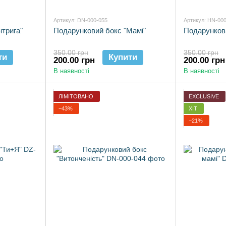
Артикул: DN-000-055
Артикул: HN-00
нтрига"
Подарунковий бокс "Мамі"
Подарункови
350.00 грн
350.00 грн
ти
Купити
200.00 грн
200.00 грн
В наявності
В наявності
ЛІМІТОВАНО
EXCLUSIVE
−43%
ХІТ
−21%