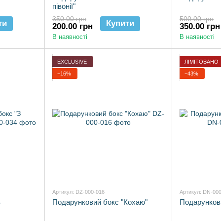
півонії"
350.00 грн
500.00 грн
ти
Купити
200.00 грн
350.00 грн
В наявності
В наявності
EXCLUSIVE
ЛІМІТОВАНО
−16%
−43%
Артикул: DZ-000-016
Артикул: DN-00
З
Подарунковий бокс "Кохаю"
Подарункови