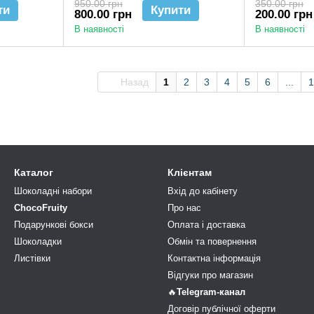
950.00 грн
350.00 грн
ти
Купити
800.00 грн
200.00 грн
В наявності
В наявності
Назад
1
2
3
4
5
6
...
1
Каталог
Клієнтам
Шоколадні набори
Вхід до кабінету
ChocoFruity
Про нас
Подарункові бокси
Оплата і доставка
Шоколадки
Обмін та повернення
Листівки
Контактна інформація
Відгуки про магазин
🔥
Telegram-канал
Договір публічної оферти