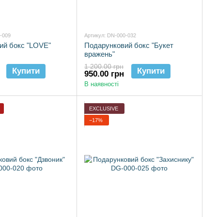
-009
Артикул: DN-000-032
ий бокс "LOVE"
Подарунковий бокс "Букет
вражень"
1 200.00 грн
Купити
Купити
950.00 грн
В наявності
EXCLUSIVE
−17%