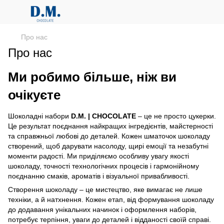
Про нас
Про нас
Ми робимо більше, ніж ви
очікуєте
Шоколадні набори
D.M. | CHOCOLATE
– це не просто цукерки.
Це результат поєднання найкращих інгредієнтів, майстерності
та справжньої любові до деталей. Кожен шматочок шоколаду
створений, щоб дарувати насолоду, щирі емоції та незабутні
моменти радості. Ми приділяємо особливу увагу якості
шоколаду, точності технологічних процесів і гармонійному
поєднанню смаків, ароматів і візуальної привабливості.
Створення шоколаду – це мистецтво, яке вимагає не лише
техніки, а й натхнення. Кожен етап, від формування шоколаду
до додавання унікальних начинок і оформлення наборів,
потребує терпіння, уваги до деталей і відданості своїй справі.