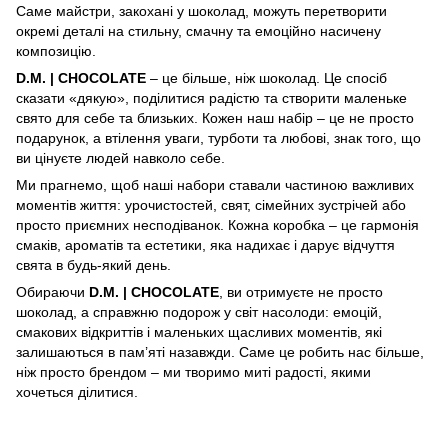
Саме майстри, закохані у шоколад, можуть перетворити
окремі деталі на стильну, смачну та емоційно насичену
композицію.
D.M. | CHOCOLATE
– це більше, ніж шоколад. Це спосіб
сказати «дякую», поділитися радістю та створити маленьке
свято для себе та близьких. Кожен наш набір – це не просто
подарунок, а втілення уваги, турботи та любові, знак того, що
ви цінуєте людей навколо себе.
Ми прагнемо, щоб наші набори ставали частиною важливих
моментів життя: урочистостей, свят, сімейних зустрічей або
просто приємних несподіванок. Кожна коробка – це гармонія
смаків, ароматів та естетики, яка надихає і дарує відчуття
свята в будь-який день.
Обираючи
D.M. | CHOCOLATE
, ви отримуєте не просто
шоколад, а справжню подорож у світ насолоди: емоцій,
смакових відкриттів і маленьких щасливих моментів, які
залишаються в пам’яті назавжди. Саме це робить нас більше,
ніж просто брендом – ми творимо миті радості, якими
хочеться ділитися.