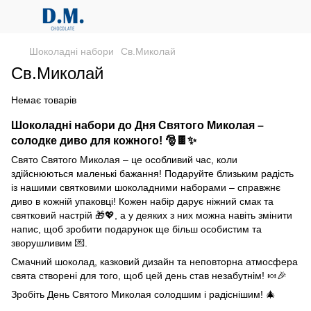
Шоколадні набори
Св.Миколай
Св.Миколай
Немає товарів
Шоколадні набори до Дня Святого Миколая –
солодке диво для кожного!
🎅🍫✨
Свято Святого Миколая – це особливий час, коли
здійснюються маленькі бажання! Подаруйте близьким радість
із нашими святковими шоколадними наборами – справжнє
диво в кожній упаковці! Кожен набір дарує ніжний смак та
святковий настрій 🎁💖, а у деяких з них можна навіть змінити
напис, щоб зробити подарунок ще більш особистим та
зворушливим 💌.
Смачний шоколад, казковий дизайн та неповторна атмосфера
свята створені для того, щоб цей день став незабутнім! 🍬🎉
Зробіть День Святого Миколая солодшим і радіснішим! 🎄