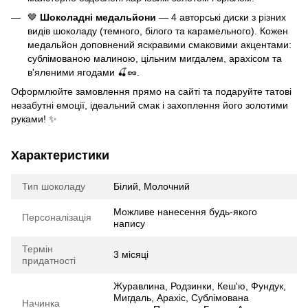
🤎
Шоколадні медальйони
— 4 авторські диски з різних
видів шоколаду (темного, білого та карамельного). Кожен
медальйон доповнений яскравими смаковими акцентами:
сублімованою малиною, цільним мигдалем, арахісом та
в'яленими ягодами 🍒🥜.
Оформлюйте замовлення прямо на сайті та подаруйте татові
незабутні емоції, ідеальний смак і захоплення його золотими
руками! ✨
Характеристики
Тип шоколаду
Білий, Молочний
Можливе нанесення будь-якого
Персоналізація
напису
Термін
3 місяці
придатності
Журавлина, Родзинки, Кеш'ю, Фундук,
Мигдаль, Арахіс, Сублімована
Начинка