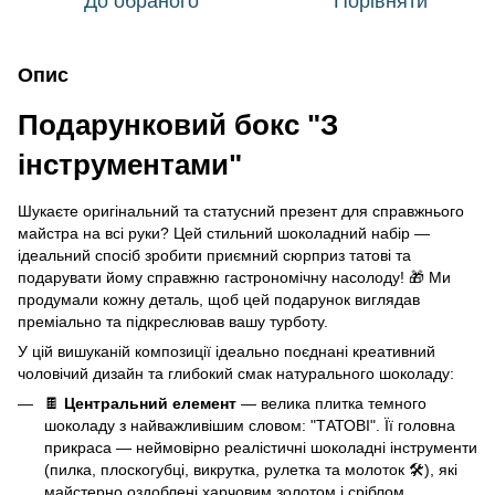
До обраного
Порівняти
Опис
Подарунковий бокс "З
інструментами"
Шукаєте оригінальний та статусний презент для справжнього
майстра на всі руки? Цей стильний шоколадний набір —
ідеальний спосіб зробити приємний сюрприз татові та
подарувати йому справжню гастрономічну насолоду! 🎁 Ми
продумали кожну деталь, щоб цей подарунок виглядав
преміально та підкреслював вашу турботу.
У цій вишуканій композиції ідеально поєднані креативний
чоловічий дизайн та глибокий смак натурального шоколаду:
🍫
Центральний елемент
— велика плитка темного
шоколаду з найважливішим словом: "ТАТОВІ". Її головна
прикраса — неймовірно реалістичні шоколадні інструменти
(пилка, плоскогубці, викрутка, рулетка та молоток 🛠️), які
майстерно оздоблені харчовим золотом і сріблом.