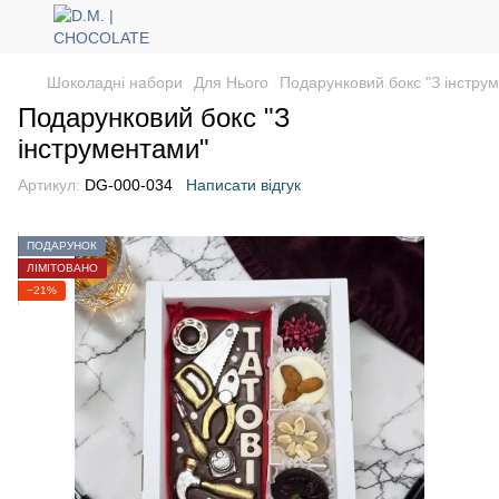
Шоколадні набори
Для Нього
Подарунковий бокс "З інстру
Подарунковий бокс "З
інструментами"
Артикул:
DG-000-034
Написати відгук
ПОДАРУНОК
ЛІМІТОВАНО
−21%