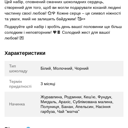
Цей набір, сповнений смачних шоколадних сердець,
створений для того, щоб ви могли подарувати коханій людині
частинку своєї любові! 💞🌹 Кожне серце – це символ ніжності
та уваги, який не залишить байдужим! 🥰🍬
Подаруйте цей набір і зробіть день вашої половинки ще більш
солодким і неповторним! 💖🍫 Солодкий жест для вашої
любові! 💌
Характеристики
Тип
Білий, Молочний, Чорний
шоколаду
Термін
3 місяці
придатності
Журавлина, Родзинки, Кеш'ю, Фундук,
Мигдаль, Арахіс, Сублімована малина,
Начинка
Полуниця, Банан, Апельсин, Насіння
гарбуза, Чай "матча"