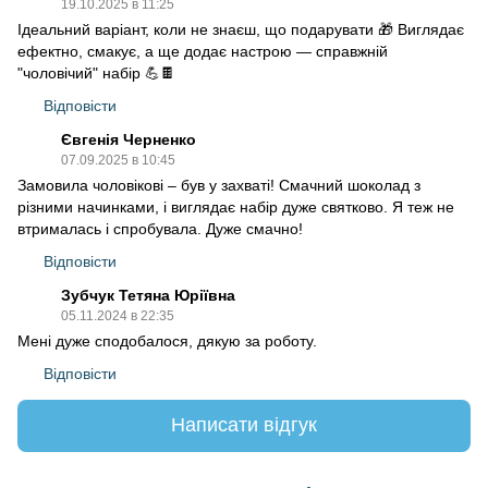
19.10.2025 в 11:25
Ідеальний варіант, коли не знаєш, що подарувати 🎁 Виглядає
ефектно, смакує, а ще додає настрою — справжній
"чоловічий" набір 💪🍫
Відповісти
Євгенія Черненко
07.09.2025 в 10:45
Замовила чоловікові – був у захваті! Смачний шоколад з
різними начинками, і виглядає набір дуже святково. Я теж не
втрималась і спробувала. Дуже смачно!
Відповісти
Зубчук Тетяна Юріївна
05.11.2024 в 22:35
Мені дуже сподобалося, дякую за роботу.
Відповісти
Написати відгук