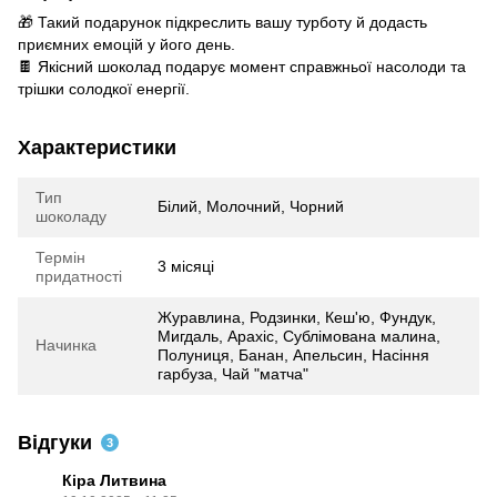
🎁 Такий подарунок підкреслить вашу турботу й додасть
приємних емоцій у його день.
🍫 Якісний шоколад подарує момент справжньої насолоди та
трішки солодкої енергії.
Характеристики
Тип
Білий, Молочний, Чорний
шоколаду
Термін
3 місяці
придатності
Журавлина, Родзинки, Кеш'ю, Фундук,
Мигдаль, Арахіс, Сублімована малина,
Начинка
Полуниця, Банан, Апельсин, Насіння
гарбуза, Чай "матча"
Відгуки
3
Кіра Литвина