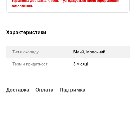
Термінова доставка / бронь – узгоджується після оформлення
замовлення.
Характеристики
Тип шоколаду
Білий, Молочний
Термін придатності
3 місяці
Доставка
Оплата
Підтримка