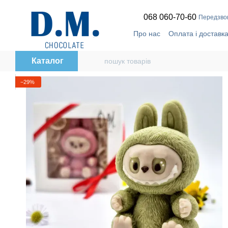
Перейти до основного контенту
068 060-70-60
Передзво
Про нас
Оплата і доставк
Відгуки про магазин
🔥
T
Політика конфіденційност
Каталог
−29%