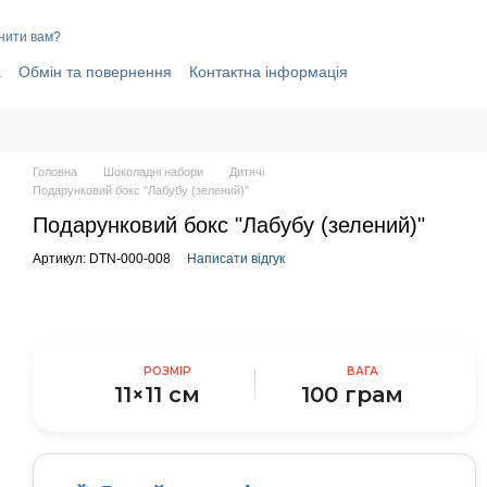
нити вам?
а
Обмін та повернення
Контактна інформація
elegram-канал
Договір публічної оферти
і
Головна
Шоколадні набори
Дитячі
Подарунковий бокс "Лабубу (зелений)"
Подарунковий бокс "Лабубу (зелений)"
Артикул: DTN-000-008
Написати відгук
РОЗМІР
ВАГА
11×11 см
100 грам