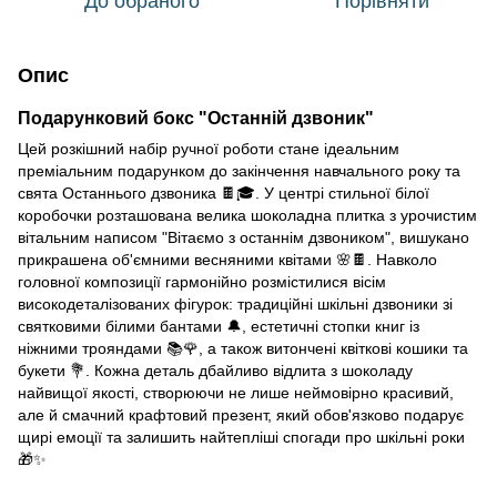
До обраного
Порівняти
Опис
Подарунковий бокс "Останній дзвоник"
Цей розкішний набір ручної роботи стане ідеальним
преміальним подарунком до закінчення навчального року та
свята Останнього дзвоника 🍫🎓. У центрі стильної білої
коробочки розташована велика шоколадна плитка з урочистим
вітальним написом "Вітаємо з останнім дзвоником", вишукано
прикрашена об'ємними весняними квітами 🌸🍫. Навколо
головної композиції гармонійно розмістилися вісім
високодеталізованих фігурок: традиційні шкільні дзвоники зі
святковими білими бантами 🔔, естетичні стопки книг із
ніжними трояндами 📚🌹, а також витончені квіткові кошики та
букети 💐. Кожна деталь дбайливо відлита з шоколаду
найвищої якості, створюючи не лише неймовірно красивий,
але й смачний крафтовий презент, який обов'язково подарує
щирі емоції та залишить найтепліші спогади про шкільні роки
🎁✨