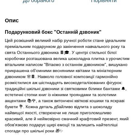
До обраного
Порівняти
Опис
Подарунковий бокс "Останній дзвоник"
Цей розкішний великий набір ручної роботи стане ідеальним
преміальним подарунком до закінчення навчального року та
свята Останнього дзвоника 🍫🎓. У центрі стильної білої
коробочки розташована велика шоколадна плитка з урочистим
вітальним написом "Вітаємо з останнім дзвоником", вишукано
прикрашена об'ємними весняними квітами та мініатюрним
дзвоником 🌸🍫. Навколо головної композиції гармонійно
розмістилися аж шістнадцять високодеталізованих фігурок:
традиційні шкільні дзвоники зі святковими білими бантами 🔔,
естетичні стопки книг із ніжними трояндами та золотими
акцентами 📚🌹, а також витончені квіткові кошики та яскраві
букети 💐. Кожна деталь дбайливо відлита з шоколаду
найвищої якості, створюючи не лише приголомшливо
красивий, але й неймовірно смачний крафтовий презент, який
обов'язково подарує щирі емоції та залишить найтепліші
спогади про шкільні роки 🎁✨