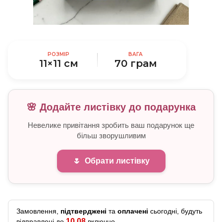
РОЗМІР
ВАГА
11×11 см
70 грам
🌸 Додайте листівку до подарунка
Невелике привітання зробить ваш подарунок ще
більш зворушливим
🌷
Обрати листівку
Замовлення,
підтверджені
та
оплачені
сьогодні, будуть
10.08
відправлені до
включно