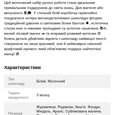
Цей витончений набір ручної роботи стане ідеальним
преміальним подарунком до свята знань, Дня вчителя або
випускного 🍫🎓. У стильній білій коробочці гармонійно
поєдналися чотири високодеталізовані шоколадні фігурки:
традиційний дзвоник із святковим білим бантом 🔔, естетична
стопка книг із ніжними трояндами та золотою чашечкою 📚☕,
милий лісовий їжачок 🦔 та яскравий рожевий метелик 🦋.
Кожна деталь дбайливо відлита з шоколаду найвищої якості,
створюючи не лише красивий, але й неймовірно смачний
крафтовий презент, який обов'язково подарує найтепліші
емоції 🎁
Характеристики
Тип
Білий, Молочний
шоколаду
Термін
3 місяці
придатності
Журавлина, Родзинки, Кеш'ю, Фундук,
Мигдаль, Арахіс, Сублімована малина,
Начинка