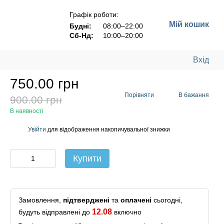
Графік роботи:
Мій кошик
Будні:
08:00–22:00
Сб-Нд:
10:00–20:00
Вхід
750.00 грн
Порівняти
В бажання
900.00 грн
В наявності
Увійти
для відображення накопичувальної знижки
%
Купити
Замовлення,
підтверджені
та
оплачені
сьогодні,
12.08
будуть відправлені до
включно