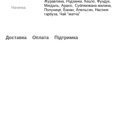
Журавлина, Родзинки, Кеш'ю, Фундук,
Мигдаль, Арахіс, Сублімована малина,
Начинка
Полуниця, Банан, Апельсин, Насіння
гарбуза, Чай "матча"
Доставка
Оплата
Підтримка