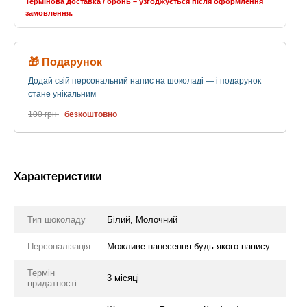
Термінова доставка / бронь – узгоджується після оформлення
замовлення.
🎁 Подарунок
Додай свій персональний напис на шоколаді — і подарунок
стане унікальним
100 грн
безкоштовно
Характеристики
Тип шоколаду
Білий, Молочний
Персоналізація
Можливе нанесення будь-якого напису
Термін
3 місяці
придатності