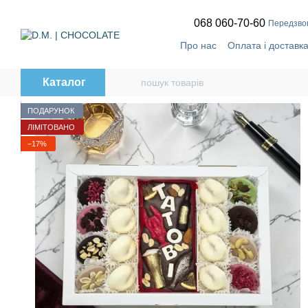
Перейти до основного контенту
068 060-70-60
Передзво
Про нас
Оплата і доставк
Відгуки про магазин
🔥
T
Політика конфіденційност
Каталог
ПОДАРУНОК
ЛІМІТОВАНО
−17%