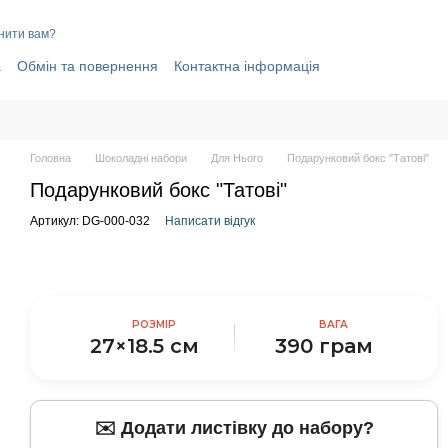
нити вам?
а
Обмін та повернення
Контактна інформація
elegram-канал
Договір публічної оферти
і
Головна
Шоколадні набори
Для Нього
Подарунковий бокс "Татові"
Подарунковий бокс "Татові"
Артикул: DG-000-032
Написати відгук
РОЗМІР
ВАГА
27×18.5 см
390 грам
✉️ Додати листівку до набору?