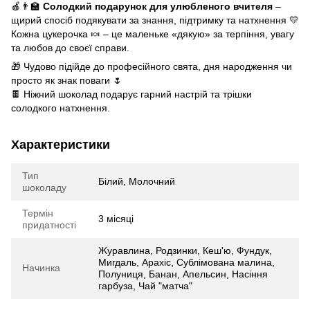
🍎👨‍🏫
Солодкий подарунок для улюбленого вчителя
–
щирий спосіб подякувати за знання, підтримку та натхнення 💛
Кожна цукерочка 🍬 – це маленьке «дякую» за терпіння, увагу
та любов до своєї справи.
🎁 Чудово підійде до професійного свята, дня народження чи
просто як знак поваги 🌷
🍫 Ніжний шоколад подарує гарний настрій та трішки
солодкого натхнення.
Характеристики
Тип
Білий, Молочний
шоколаду
Термін
3 місяці
придатності
Журавлина, Родзинки, Кеш'ю, Фундук,
Мигдаль, Арахіс, Сублімована малина,
Начинка
Полуниця, Банан, Апельсин, Насіння
гарбуза, Чай "матча"