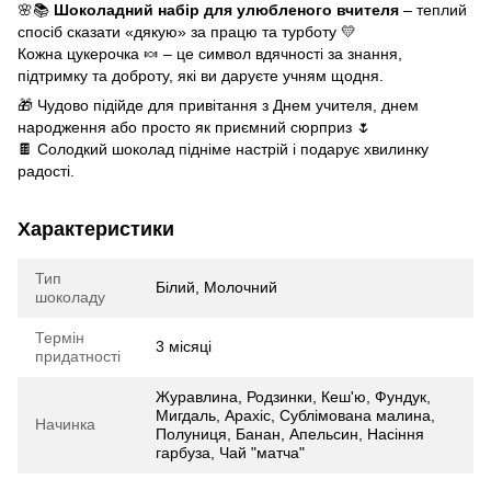
🌸📚
Шоколадний набір для улюбленого вчителя
– теплий
спосіб сказати «дякую» за працю та турботу 💛
Кожна цукерочка 🍬 – це символ вдячності за знання,
підтримку та доброту, які ви даруєте учням щодня.
🎁 Чудово підійде для привітання з Днем учителя, днем
народження або просто як приємний сюрприз 🌷
🍫 Солодкий шоколад підніме настрій і подарує хвилинку
радості.
Характеристики
Тип
Білий, Молочний
шоколаду
Термін
3 місяці
придатності
Журавлина, Родзинки, Кеш'ю, Фундук,
Мигдаль, Арахіс, Сублімована малина,
Начинка
Полуниця, Банан, Апельсин, Насіння
гарбуза, Чай "матча"