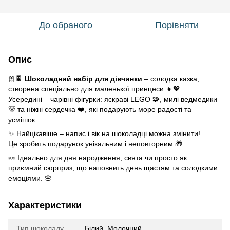
До обраного
Порівняти
Опис
🎀🍫
Шоколадний набір для дівчинки
– солодка казка,
створена спеціально для маленької принцеси 👧💖
Усередині – чарівні фігурки: яскраві LEGO 🧩, милі ведмедики
🐻 та ніжні сердечка ❤️, які подарують море радості та
усмішок.
✨ Найцікавіше – напис і вік на шоколадці можна змінити!
Це зробить подарунок унікальним і неповторним 🎁
🍬 Ідеально для дня народження, свята чи просто як
приємний сюрприз, що наповнить день щастям та солодкими
емоціями. 🌸
Характеристики
Тип шоколаду
Білий, Молочний