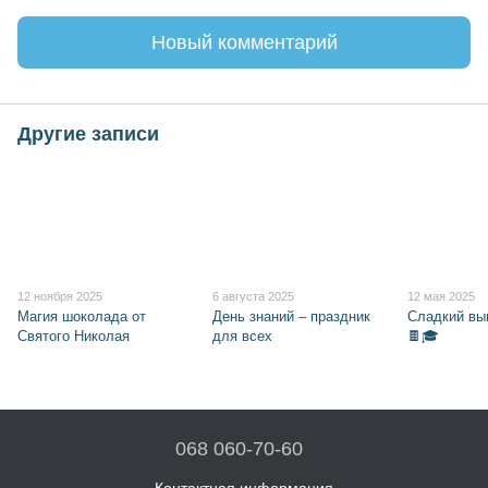
Новый комментарий
Другие записи
12 ноября 2025
6 августа 2025
12 мая 2025
Магия шоколада от
День знаний – праздник
Сладкий вы
Святого Николая
для всех
🍫🎓
068 060-70-60
Контактная информация