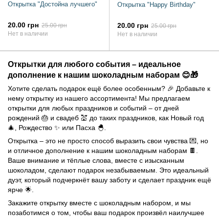
Открытка "Достойна лучшего"
Открытка "Happy Birthday"
20.00 грн
20.00 грн
25.00 грн
25.00 грн
Нет в наличии
Нет в наличии
Открытки для любого события – идеальное
дополнение к нашим шоколадным наборам 😊🎁
Хотите сделать подарок ещё более особенным? 🎉 Добавьте к
нему открытку из нашего ассортимента! Мы предлагаем
открытки для любых праздников и событий – от дней
рождений 🎂 и свадеб 💒 до таких праздников, как Новый год
🎄, Рождество ✨ или Пасха 🐣.
Открытка – это не просто способ выразить свои чувства 💌, но
и отличное дополнение к нашим шоколадным наборам 🍫.
Ваше внимание и тёплые слова, вместе с изысканным
шоколадом, сделают подарок незабываемым. Это идеальный
дуэт, который подчеркнёт вашу заботу и сделает праздник ещё
ярче 🌟.
Закажите открытку вместе с шоколадным набором, и мы
позаботимся о том, чтобы ваш подарок произвёл наилучшее