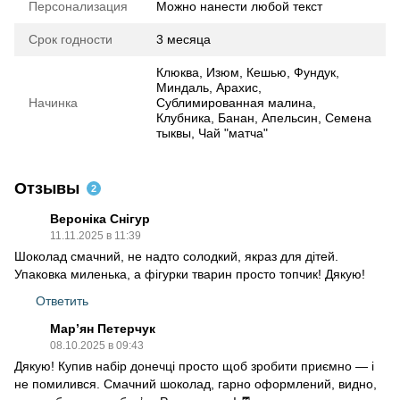
Персонализация
Можно нанести любой текст
Срок годности
3 месяца
Клюква, Изюм, Кешью, Фундук,
Миндаль, Арахис,
Начинка
Сублимированная малина,
Клубника, Банан, Апельсин, Семена
тыквы, Чай "матча"
Отзывы
2
Вероніка Снігур
11.11.2025 в 11:39
Шоколад смачний, не надто солодкий, якраз для дітей.
Упаковка миленька, а фігурки тварин просто топчик! Дякую!
Ответить
Мар’ян Петерчук
08.10.2025 в 09:43
Дякую! Купив набір донечці просто щоб зробити приємно — і
не помилився. Смачний шоколад, гарно оформлений, видно,