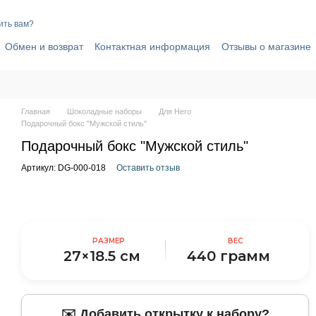
ить вам?
Обмен и возврат
Контактная информация
Отзывы о магазине
вор публичной оферты
Политика конфиденциальности
Главная
Шоколадные наборы
Для Него
Подарочный бокс "Мужской стиль"
Подарочный бокс "Мужской стиль"
Артикул: DG-000-018
Оставить отзыв
РАЗМЕР
ВЕС
27×18.5 см
440 грамм
✉️ Добавить открытку к набору?