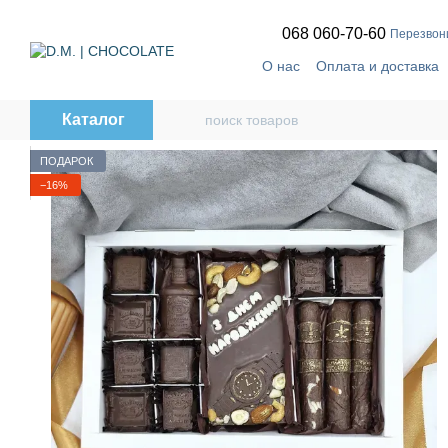
Перейти к основному контенту
068 060-70-60
Перезвон
О нас
Оплата и доставка
🔥
Telegram-канал
Дого
Каталог
ПОДАРОК
−16%