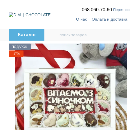
Перейти к основному контенту
068 060-70-60
Перезвон
О нас
Оплата и доставка
🔥
Telegram-канал
Дого
Каталог
ПОДАРОК
−17%