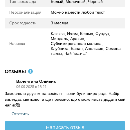
Тип шоколада
Белый, Молочный, Черный
Персонализация
Можно нанести любой текст
Срок годности
3 месяца
Клюква, Изюм, Кешью, Фундук,
Миндаль, Арахис,
Начинка
Сублимированная малина,
Клубника, Банан, Апельсин, Семена
тыквы, Чай "матча"
Отзывы
1
Валентина Олійник
06.09.2025 в 18:21
Замовляли друзям на весілля – вони були щиро раді. Набір
виглядає святково, а ще приємно, що є можливість додати свій
напис🥰
Ответить
Написать отзыв