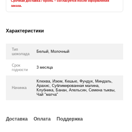
Срочная доставка / бронь – согласуется после оформления
заказа.
Характеристики
Тип
Белый, Молочный
шоколада
Срок
3 месяца
годности
Клюква, Изюм, Кешью, Фундук, Миндаль,
Арахис, Сублимированная малина,
Начинка
Клубника, Банан, Апельсин, Семена тыквы,
Чай "матча"
Доставка
Оплата
Поддержка