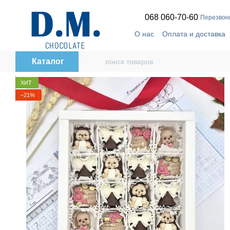
Перейти к основному контенту
068 060-70-60
Перезвон
О нас
Оплата и доставка
🔥
Telegram-канал
Дого
Каталог
ХИТ
−21%