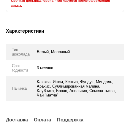
Срочная доставка / бронь – согласуется после оформления
заказа.
Характеристики
Тип
Белый, Молочный
шоколада
Срок
3 месяца
годности
Клюква, Изюм, Кешью, Фундук, Миндаль,
Арахис, Сублимированная малина,
Начинка
Клубника, Банан, Апельсин, Семена тыквы,
Чай "матча"
Доставка
Оплата
Поддержка