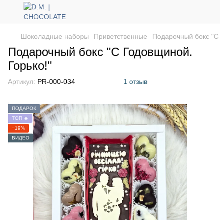
Шоколадные наборы
Приветственные
Подарочный бокс "С 
Подарочный бокс "С Годовщиной.
Горько!"
Артикул:
PR-000-034
1 отзыв
ПОДАРОК
ТОП 🔥
−19%
ВИДЕО