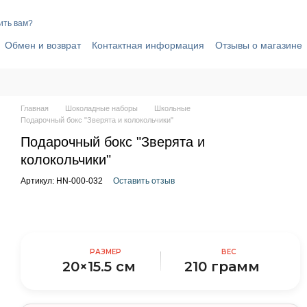
ить вам?
Обмен и возврат
Контактная информация
Отзывы о магазине
вор публичной оферты
Политика конфиденциальности
Главная
Шоколадные наборы
Школьные
Подарочный бокс "Зверята и колокольчики"
Подарочный бокс "Зверята и
колокольчики"
Артикул: HN-000-032
Оставить отзыв
РАЗМЕР
ВЕС
20×15.5 см
210 грамм