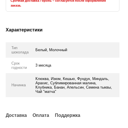
Срочная доставка / бронь – согласуется после оформления
заказа.
Характеристики
Тип
Белый, Молочный
шоколада
Срок
3 месяца
годности
Клюква, Изюм, Кешью, Фундук, Миндаль,
Арахис, Сублимированная малина,
Начинка
Клубника, Банан, Апельсин, Семена тыквы,
Чай "матча"
Доставка
Оплата
Поддержка