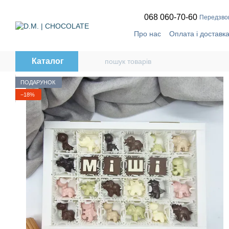
Перейти до основного контенту
068 060-70-60
Передзво
Про нас
Оплата і доставк
Відгуки про магазин
🔥
T
Політика конфіденційност
Каталог
ПОДАРУНОК
−18%