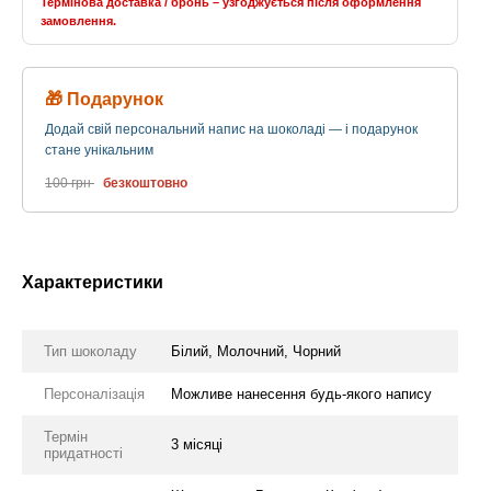
Термінова доставка / бронь – узгоджується після оформлення
замовлення.
🎁 Подарунок
Додай свій персональний напис на шоколаді — і подарунок
стане унікальним
100 грн
безкоштовно
Характеристики
Тип шоколаду
Білий, Молочний, Чорний
Персоналізація
Можливе нанесення будь-якого напису
Термін
3 місяці
придатності