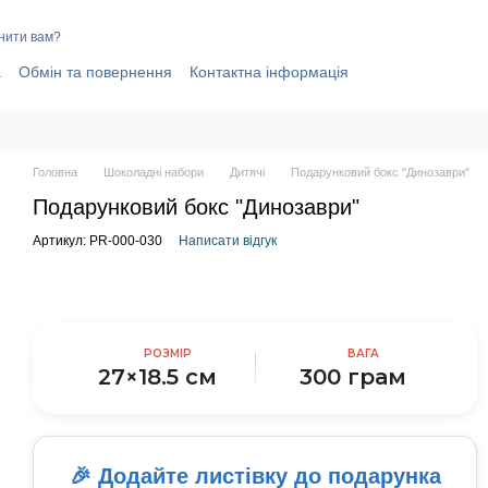
нити вам?
а
Обмін та повернення
Контактна інформація
elegram-канал
Договір публічної оферти
і
Головна
Шоколадні набори
Дитячі
Подарунковий бокс "Динозаври"
Подарунковий бокс "Динозаври"
Артикул: PR-000-030
Написати відгук
РОЗМІР
ВАГА
27×18.5 см
300 грам
🎉 Додайте листівку до подарунка