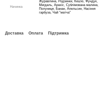
Журавлина, Родзинки, Кеш'ю, Фундук,
Мигдаль, Арахіс, Сублімована малина,
Начинка
Полуниця, Банан, Апельсин, Насіння
гарбуза, Чай "матча"
Доставка
Оплата
Підтримка