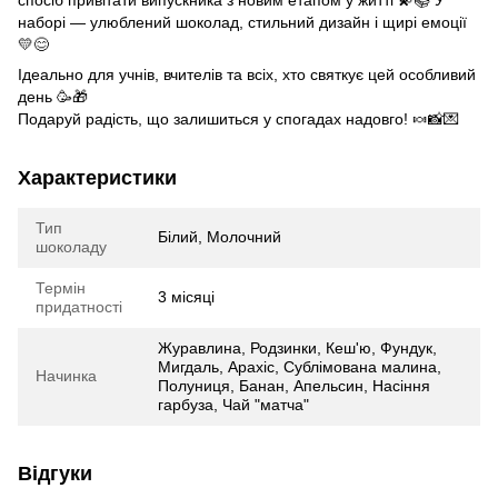
наборі — улюблений шоколад, стильний дизайн і щирі емоції
💛😊
Ідеально для учнів, вчителів та всіх, хто святкує цей особливий
день 🥳🎁
Подаруй радість, що залишиться у спогадах надовго! 🍬📸💌
Характеристики
Тип
Білий, Молочний
шоколаду
Термін
3 місяці
придатності
Журавлина, Родзинки, Кеш'ю, Фундук,
Мигдаль, Арахіс, Сублімована малина,
Начинка
Полуниця, Банан, Апельсин, Насіння
гарбуза, Чай "матча"
Відгуки