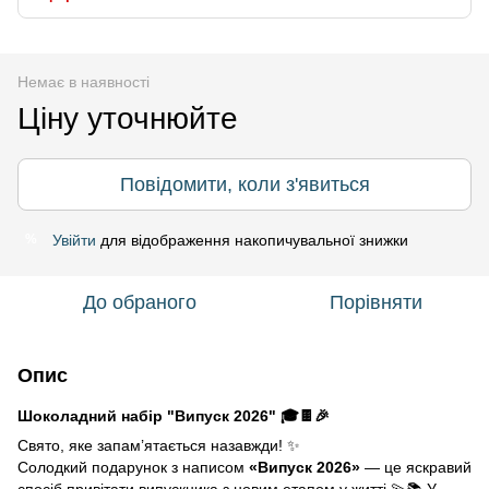
Немає в наявності
Ціну уточнюйте
Повідомити, коли з'явиться
Увійти
для відображення накопичувальної знижки
%
До обраного
Порівняти
Опис
Шоколадний набір "Випуск 2026" 🎓🍫🎉
Свято, яке запам’ятається назавжди! ✨
Солодкий подарунок з написом
«Випуск 2026»
— це яскравий
спосіб привітати випускника з новим етапом у житті 💫📚 У