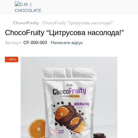
ChocoFruity
ChocoFruity “Цитрусова насолода!”
ChocoFruity “Цитрусова насолода!”
Артикул:
CF-000-003
Написати відгук
−46%