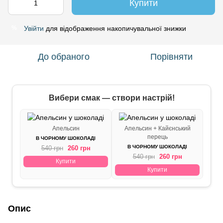
Купити
Увійти
для відображення накопичувальної знижки
%
До обраного
Порівняти
Вибери смак — створи настрій!
Апельсин
Апельсин + Кайєнський
перець
В ЧОРНОМУ ШОКОЛАДІ
В ЧОРНОМУ ШОКОЛАДІ
540 грн
260 грн
540 грн
260 грн
Купити
Купити
Опис