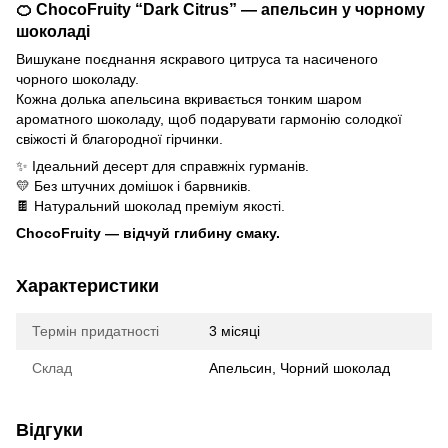
🍊
ChocoFruity “Dark Citrus” — апельсин у чорному
шоколаді
Вишукане поєднання яскравого цитруса та насиченого
чорного шоколаду.
Кожна долька апельсина вкривається тонким шаром
ароматного шоколаду, щоб подарувати гармонію солодкої
свіжості й благородної гірчинки.
✨ Ідеальний десерт для справжніх гурманів.
💛 Без штучних домішок і барвників.
🍫 Натуральний шоколад преміум якості.
ChocoFruity — відчуй глибину смаку.
Характеристики
Термін придатності
3 місяці
Склад
Апельсин, Чорний шоколад
Відгуки