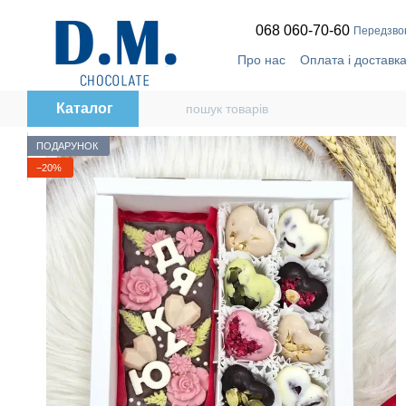
Перейти до основного контенту
068 060-70-60
Передзво
Про нас
Оплата і доставк
Відгуки про магазин
🔥
T
Політика конфіденційност
Каталог
ПОДАРУНОК
−20%