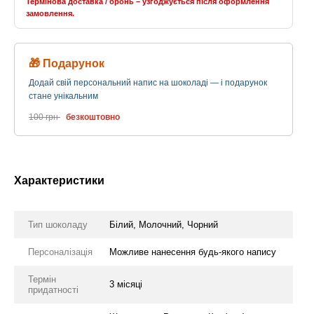
Термінова доставка / бронь – узгоджується після оформлення
замовлення.
🎁 Подарунок
Додай свій персональний напис на шоколаді — і подарунок
стане унікальним
100 грн
безкоштовно
Характеристики
Тип шоколаду
Білий, Молочний, Чорний
Персоналізація
Можливе нанесення будь-якого напису
Термін
3 місяці
придатності