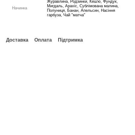
Журавлина, Родзинки, Кеш'ю, Фундук,
Мигдаль, Арахіс, Сублімована малина,
Начинка
Полуниця, Банан, Апельсин, Насіння
гарбуза, Чай "матча"
Доставка
Оплата
Підтримка