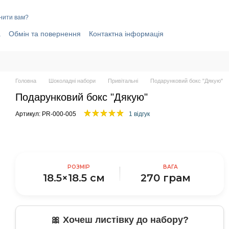
нити вам?
а
Обмін та повернення
Контактна інформація
elegram-канал
Договір публічної оферти
і
Головна
Шоколадні набори
Привітальні
Подарунковий бокс "Дякую"
Подарунковий бокс "Дякую"
Артикул: PR-000-005
1 відгук
РОЗМІР
ВАГА
18.5×18.5 см
270 грам
🎀 Хочеш листівку до набору?