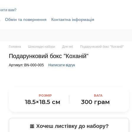
нити вам?
а
Обмін та повернення
Контактна інформація
elegram-канал
Договір публічної оферти
і
Головна
Шоколадні набори
Для неї
Подарунковий бокс "Коханій"
Подарунковий бокс "Коханій"
Артикул: BN-000-005
Написати відгук
РОЗМІР
ВАГА
18.5×18.5 см
300 грам
🎀 Хочеш листівку до набору?