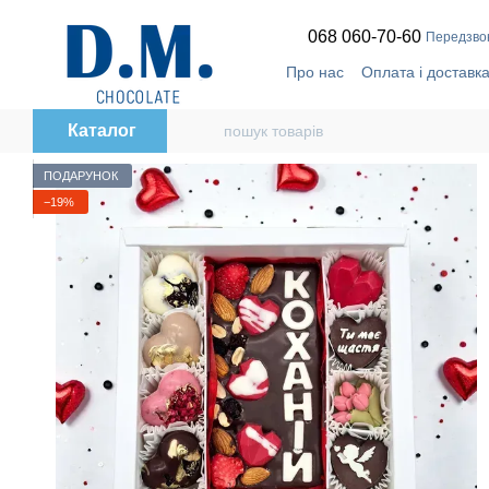
Перейти до основного контенту
068 060-70-60
Передзво
Про нас
Оплата і доставк
Відгуки про магазин
🔥
T
Політика конфіденційност
Каталог
ПОДАРУНОК
−19%