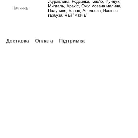
Журавлина, Родзинки, Кеш'ю, Фундук,
Мигдаль, Арахіс, Сублімована малина,
Начинка
Полуниця, Банан, Апельсин, Насіння
гарбуза, Чай "матча"
Доставка
Оплата
Підтримка