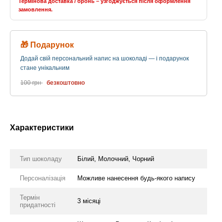
Термінова доставка / бронь – узгоджується після оформлення
замовлення.
🎁 Подарунок
Додай свій персональний напис на шоколаді — і подарунок
стане унікальним
100 грн
безкоштовно
Характеристики
Тип шоколаду
Білий, Молочний, Чорний
Персоналізація
Можливе нанесення будь-якого напису
Термін
3 місяці
придатності