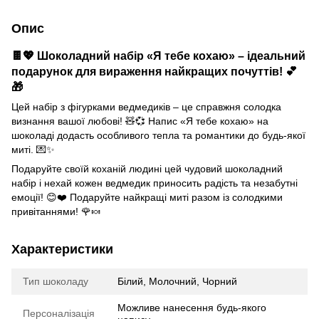
Опис
🍫💖 Шоколадний набір «Я тебе кохаю» – ідеальний
подарунок для вираження найкращих почуттів! 💕
🎁
Цей набір з фігурками ведмедиків – це справжня солодка
визнання вашої любові! 🧸💞 Напис «Я тебе кохаю» на
шоколаді додасть особливого тепла та романтики до будь-якої
миті. 💌✨
Подаруйте своїй коханій людині цей чудовий шоколадний
набір і нехай кожен ведмедик приносить радість та незабутні
емоції! 😊❤️ Подаруйте найкращі миті разом із солодкими
привітаннями! 🌹🍬
Характеристики
Тип шоколаду
Білий, Молочний, Чорний
Можливе нанесення будь-якого
Персоналізація