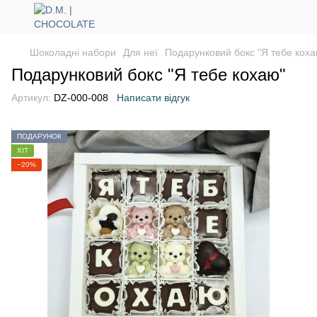
Шоколадні набори
Для неї
Подарунковий бокс "Я тебе коха
Подарунковий бокс "Я тебе кохаю"
Артикул:
DZ-000-008
Написати відгук
ПОДАРУНОК
ХІТ
−20%