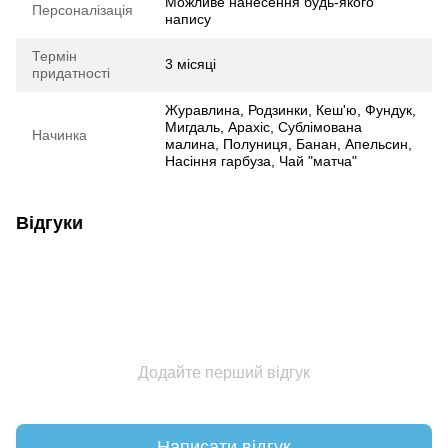
Можливе нанесення будь-якого
Персоналізація
напису
Термін
3 місяці
придатності
Журавлина, Родзинки, Кеш'ю, Фундук,
Мигдаль, Арахіс, Сублімована
Начинка
малина, Полуниця, Банан, Апельсин,
Насіння гарбуза, Чай "матча"
Відгуки
Додайте перший відгук
Написати відгук