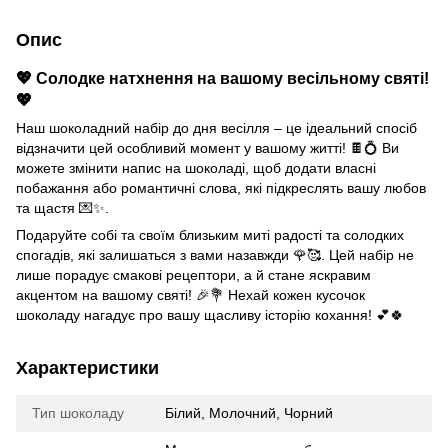
Опис
💖 Солодке натхнення на вашому весільному святі!
💖
Наш шоколадний набір до дня весілля – це ідеальний спосіб
відзначити цей особливий момент у вашому житті! 🍫💍 Ви
можете змінити напис на шоколаді, щоб додати власні
побажання або романтичні слова, які підкреслять вашу любов
та щастя 💌✨.
Подаруйте собі та своїм близьким миті радості та солодких
спогадів, які залишаться з вами назавжди 🌹🥰. Цей набір не
лише порадує смакові рецептори, а й стане яскравим
акцентом на вашому святі! 🎉💐 Нехай кожен кусочок
шоколаду нагадує про вашу щасливу історію кохання! 💕🍀
Характеристики
Тип шоколаду
Білий, Молочний, Чорний