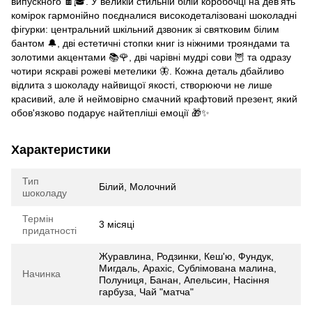
випускного 🍫🎓. У великій стильній білій коробочці на дев'ять
комірок гармонійно поєдналися високодеталізовані шоколадні
фігурки: центральний шкільний дзвоник зі святковим білим
бантом 🔔, дві естетичні стопки книг із ніжними трояндами та
золотими акцентами 📚🌹, дві чарівні мудрі сови 🦉 та одразу
чотири яскраві рожеві метелики 🦋. Кожна деталь дбайливо
відлита з шоколаду найвищої якості, створюючи не лише
красивий, але й неймовірно смачний крафтовий презент, який
обов'язково подарує найтепліші емоції 🎁✨
Характеристики
Тип
Білий, Молочний
шоколаду
Термін
3 місяці
придатності
Журавлина, Родзинки, Кеш'ю, Фундук,
Мигдаль, Арахіс, Сублімована малина,
Начинка
Полуниця, Банан, Апельсин, Насіння
гарбуза, Чай "матча"