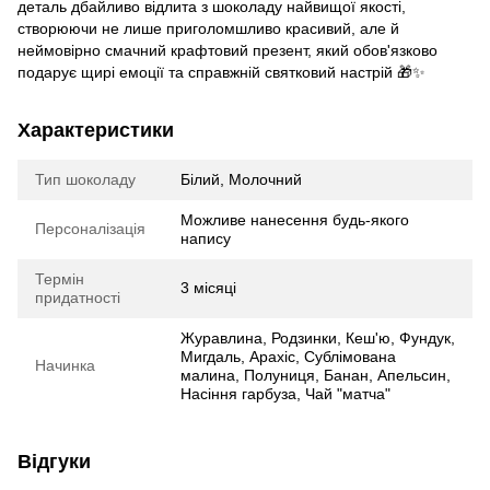
деталь дбайливо відлита з шоколаду найвищої якості,
створюючи не лише приголомшливо красивий, але й
неймовірно смачний крафтовий презент, який обов'язково
подарує щирі емоції та справжній святковий настрій 🎁✨
Характеристики
Тип шоколаду
Білий, Молочний
Можливе нанесення будь-якого
Персоналізація
напису
Термін
3 місяці
придатності
Журавлина, Родзинки, Кеш'ю, Фундук,
Мигдаль, Арахіс, Сублімована
Начинка
малина, Полуниця, Банан, Апельсин,
Насіння гарбуза, Чай "матча"
Відгуки