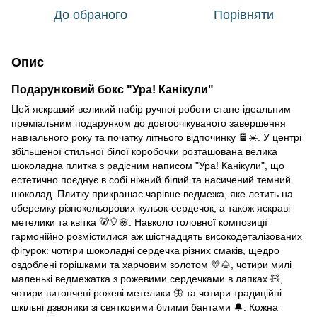
До обраного
Порівняти
Опис
Подарунковий бокс "Ура! Канікули"
Цей яскравий великий набір ручної роботи стане ідеальним
преміальним подарунком до довгоочікуваного завершення
навчального року та початку літнього відпочинку 🍫☀️. У центрі
збільшеної стильної білої коробочки розташована велика
шоколадна плитка з радісним написом "Ура! Канікули", що
естетично поєднує в собі ніжний білий та насичений темний
шоколад. Плитку прикрашає чарівне ведмежа, яке летить на
оберемку різнокольорових кульок-сердечок, а також яскраві
метелики та квітка 🐻🎈🌸. Навколо головної композиції
гармонійно розмістилися аж шістнадцять високодеталізованих
фігурок: чотири шоколадні сердечка різних смаків, щедро
оздоблені горішками та харчовим золотом 💛🌰, чотири милі
маленькі ведмежатка з рожевими сердечками в лапках 🧸,
чотири витончені рожеві метелики 🦋 та чотири традиційні
шкільні дзвоники зі святковими білими бантами 🔔. Кожна