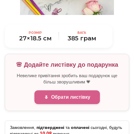
РОЗМІР
ВАГА
27×18.5 см
385 грам
🌸 Додайте листівку до подарунка
Невелике привітання зробить ваш подарунок ще
більш зворушливим 💗
🌷
Обрати листівку
Замовлення,
підтверджені
та
оплачені
сьогодні, будуть
10.08
відправлені до
включно