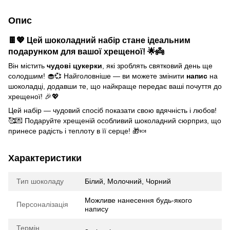
Опис
🍫💖 Цей шоколадний набір стане ідеальним
подарунком для вашої хрещеної! 🌟👼
Він містить
чудові цукерки
, які зроблять святковий день ще
солодшим! 🧁💞 Найголовніше — ви можете змінити
напис
на
шоколадці, додавши те, що найкраще передає ваші почуття до
хрещеної! 🎉💖
Цей набір — чудовий спосіб показати свою вдячність і любов!
🥰💌 Подаруйте хрещеній особливий шоколадний сюрприз, що
принесе радість і теплоту в її серце! 🎁🍬
Характеристики
Тип шоколаду
Білий, Молочний, Чорний
Можливе нанесення будь-якого
Персоналізація
напису
Термін